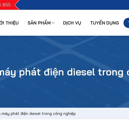
5 855
ỚI THIỆU
SẢN PHẨM
DỊCH VỤ
TUYỂN DỤNG
 máy phát điện diesel trong
ủa máy phát điện diesel trong công nghiệp