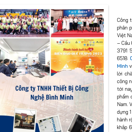
Công t
phân p
Việt N
– Cầu 
3791 5
6518
Minh
v
lời ch
công n
tới na
phẩm c
Nam. V
dựng 1
hành r
khắp 6