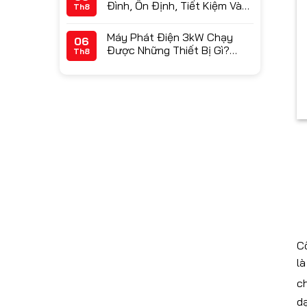
Đình, Ổn Định, Tiết Kiệm Và
Th8
Bền Bỉ
Máy Phát Điện 3kW Chạy
06
Được Những Thiết Bị Gì?
Th8
Hướng Dẫn Tính Công Suất
Chính Xác
C
là
c
d