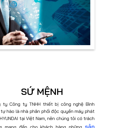
SỨ MỆNH
 ty
Công ty TNHH thiết bị công nghệ Bình
h
tự hào là nhà phân phối độc quyền máy phát
 HYUNDAI tại Việt Nam, nên chúng tôi có trách
sản
ệm mang đến cho khách hàng những