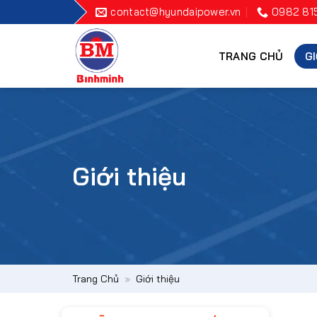
Bỏ
contact@hyundaipower.vn
0982 81
qua
nội
TRANG CHỦ
GI
dung
Giới thiệu
Trang Chủ
»
Giới thiệu