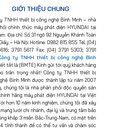
GIỚI THIỆU CHUNG
y TNHH thiết bị công nghệ Bình Minh – nhà
hối chính thức máy phát điện HYUNDAI tại
am. Địa chỉ: Số 31 ngõ 92 Nguyễn Khánh Toàn
Giấy – Hà Nội Hotline: 0982 815 855 Tel: (04)
616; 3791 5617 Fax: (04) 3791 5303; 3791
Công ty TNHH thiết bị công nghệ Bình
iết tắt là (BMTE) Kính gửi tới quý khách hàng
ào trân trọng nhất! Công ty TNHH thiết bị
ghệ Bình Minh được thành lập từ năm 2007
y, chúng tôi là nhà phân phối độc quyền sản
hính hãng máy phát điện HYUNDAI tại Việt
ới hơn 10 năm kinh nghiệm, chúng tôi đã xây
 mạng lưới chi nhánh, đại lý và trung tâm bảo
ộng khắp 3 miền Bắc-Trung-Nam, có mặt trên
4 tỉnh thành để có thể tư vấn và chăm sóc