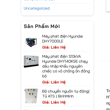
Uncategorized
Sản Phẩm Mới
Máy phát điện Hyundai
DHY7000LE
Giá: Liên Hệ
Máy phát điện 120kVA
Hyundai DHY140KSE chạy
dầu nhập khẩu nguyên
chiếc có vỏ chống ồn đồng
bộ
Giá: Liên Hệ
Bộ chuyển nguồn tự động(
T
Tủ ATS ) BinhMinh
H
Giá: Liên Hệ
n
má