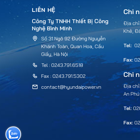
LIÊN HỆ
Chi 
Công Ty TNHH Thiết Bị Công
Địa chỉ
Nghệ Bình Minh
Khê, Đ
Số 31 Ngõ 92 Đường Nguyễn
Tel:
02
Khánh Toàn, Quan Hoa, Cầu
Giấy, Hà Nội
Fax:
02
Tel : 0243.791.6518
Chi 
Fax : 0243.791.5302
Địa chỉ
contact@hyundaipower.vn
An Phú
Tel:
028
Fax:
02