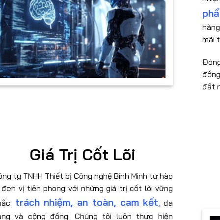
phẩ
hãng
mãi t
Đóng
đồng
đất 
Giá Trị Cốt Lõi
ông ty TNHH Thiết bị Công nghệ Bình Minh tự hào
 đơn vị tiên phong với những giá trị cốt lõi vững
trách nhiệm, an toàn, cam kết
hắc:
,
đa
ạng và cộng đồng. Chúng tôi luôn thực hiện