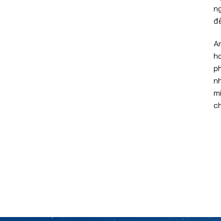
n
đ
A
h
p
n
m
c