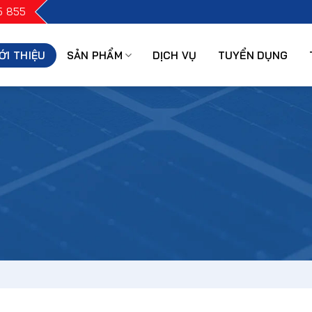
5 855
ỚI THIỆU
SẢN PHẨM
DỊCH VỤ
TUYỂN DỤNG