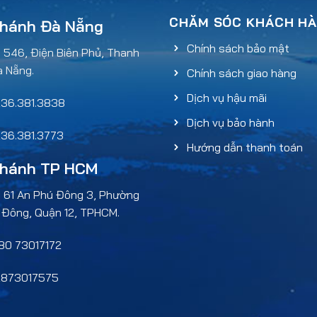
CHĂM SÓC KHÁCH H
nhánh Đà Nẵng
Chính sách bảo mật
: 546, Điện Biên Phủ, Thanh
à Nẵng.
Chính sách giao hàng
Dịch vụ hậu mãi
36.381.3838
Dịch vụ bảo hành
36.381.3773
Hướng dẫn thanh toán
nhánh TP HCM
: 61 An Phú Đông 3, Phường
 Đông, Quận 12, TPHCM.
0 73017172
873017575