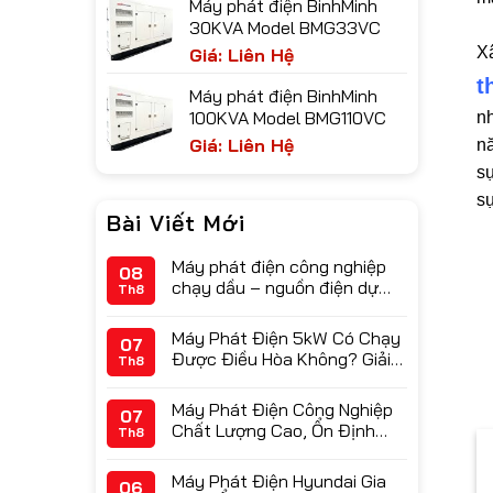
Máy phát điện BinhMinh
30KVA Model BMG33VC
X
Giá: Liên Hệ
t
Máy phát điện BinhMinh
100KVA Model BMG110VC
n
Giá: Liên Hệ
nă
s
sự
Bài Viết Mới
Máy phát điện công nghiệp
08
chạy dầu – nguồn điện dự
Th8
phòng công suất lớn
Máy Phát Điện 5kW Có Chạy
07
Được Điều Hòa Không? Giải
Th8
Đáp Chi Tiết
Máy Phát Điện Công Nghiệp
07
Chất Lượng Cao, Ổn Định
Th8
Cho Doanh Nghiệp
Máy Phát Điện Hyundai Gia
06