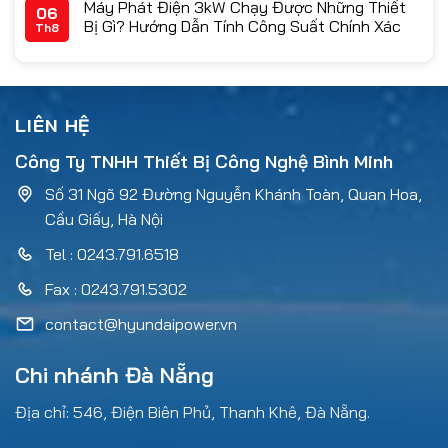
Máy Phát Điện 3kW Chạy Được Những Thiết
06
Bị Gì? Hướng Dẫn Tính Công Suất Chính Xác
Th8
LIÊN HỆ
Công Ty TNHH Thiết Bị Công Nghệ Bình Minh
Số 31 Ngõ 92 Đường Nguyễn Khánh Toàn, Quan Hoa,
Cầu Giấy, Hà Nội
Tel : 0243.791.6518
Fax : 0243.791.5302
contact@hyundaipower.vn
Chi nhánh Đà Nẵng
Địa chỉ: 546, Điện Biên Phủ, Thanh Khê, Đà Nẵng.