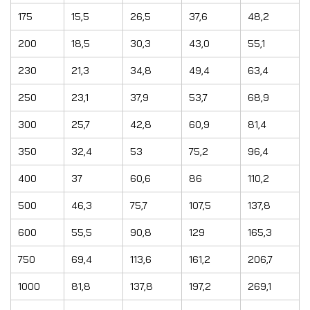
175
15,5
26,5
37,6
48,2
200
18,5
30,3
43,0
55,1
230
21,3
34,8
49,4
63,4
250
23,1
37,9
53,7
68,9
300
25,7
42,8
60,9
81,4
350
32,4
53
75,2
96,4
400
37
60,6
86
110,2
500
46,3
75,7
107,5
137,8
600
55,5
90,8
129
165,3
750
69,4
113,6
161,2
206,7
1000
81,8
137,8
197,2
269,1