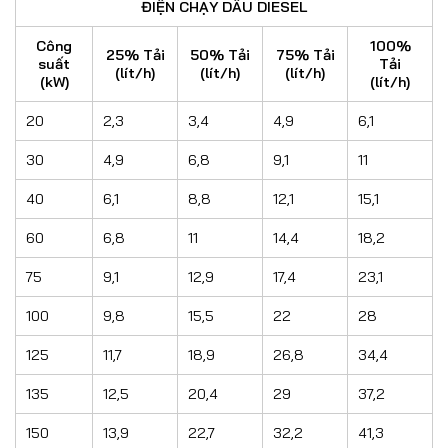
ĐIỆN CHẠY DẦU DIESEL
Công
100%
25% Tải
50% Tải
75% Tải
suất
Tải
(lít/h)
(lít/h)
(lít/h)
(kW)
(lít/h)
20
2,3
3,4
4,9
6,1
30
4,9
6,8
9,1
11
40
6,1
8,8
12,1
15,1
60
6,8
11
14,4
18,2
75
9,1
12,9
17,4
23,1
100
9,8
15,5
22
28
125
11,7
18,9
26,8
34,4
135
12,5
20,4
29
37,2
150
13,9
22,7
32,2
41,3