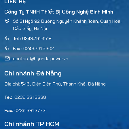
LIÊN HỆ
Công Ty TNHH Thiết Bị Công Nghệ Bình Minh
Số 31 Ngõ 92 Đường Nguyễn Khánh Toàn, Quan Hoa,
Cầu Giấy, Hà Nội
Tel : 0243.791.6518
Fax : 0243.791.5302
contact@hyundaipower.vn
Chi nhánh Đà Nẵng
Địa chỉ: 546, Điện Biên Phủ, Thanh Khê, Đà Nẵng.
Tel:
0236.381.3838
Fax:
0236.381.3773
Chi nhánh TP HCM