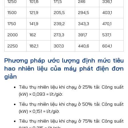
1250
101,8
171,5
246
336,1
1500
121,9
205,5
294,5
403,1
1750
141,9
239,2
343,3
470,1
2000
162
273,3
391,7
537,1
2250
182,1
307,0
440,6
604,1
Phương pháp ước lượng định mức tiêu
hao nhiên liệu của máy phát điện đơn
giản
Tiêu thụ nhiên liệu khi chạy ở 25% tải: Công suất
(kW) × 0,093 = lít/giờ.
Tiêu thụ nhiên liệu khi chạy ở 50% tải: Công suất
(kW) × 0,151 = lít/giờ.
Tiêu thụ nhiên liệu khi chạy ở 75% tải: Công suất