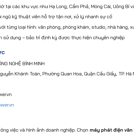
iờ tại các khu vực như Hạ Long, Cẩm Phả, Móng Cái, Uông Bí v
 ngũ kỹ thuật viên hỗ trợ tận nơi, xử lý nhanh sự cố
ới từng loại hình: văn phòng, phòng khám, studio, nhà hàng,
n sử dụng – bảo trì định kỳ được thực hiện chuyên nghiệp
ức
ÔNG NGHỆ BÌNH MINH
 Nguyễn Khánh Toàn, Phường Quan Hoa, Quận Cầu Giấy, TP. Hà 
er.vn
ower.vn
ông việc và hình ảnh doanh nghiệp. Chọn
máy phát điện văn