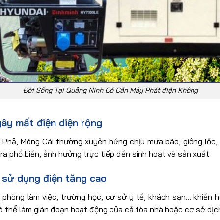
Đời Sống Tại Quảng Ninh Có Cần Máy Phát điện Không
gây mất điện diện rộng
Phả, Móng Cái thường xuyên hứng chịu mưa bão, giông lốc, 
ra phổ biến, ảnh hưởng trực tiếp đến sinh hoạt và sản xuất.
 sử dụng điện tăng cao
 phòng làm việc, trường học, cơ sở y tế, khách sạn… khiến h
có thể làm gián đoạn hoạt động của cả tòa nhà hoặc cơ sở dịch