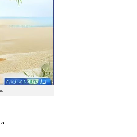
ín
0%