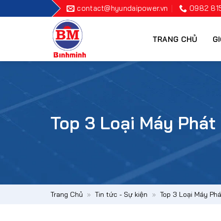
Bỏ
contact@hyundaipower.vn
0982 81
qua
nội
TRANG CHỦ
GI
dung
Top 3 Loại Máy Phát
Trang Chủ
»
Tin tức - Sự kiện
»
Top 3 Loại Máy Phá