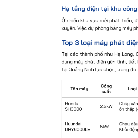
Hạ tầng điện tại khu công
Ở nhiều khu vực mới phát triển, đ
xuyên. Việc dự phòng bằng máy phá
Top 3 loại máy phát điệ
Tại các thành phố như Hạ Long, 
dụng máy phát điện yên tĩnh, tiế
tại Quảng Ninh lựa chọn, trong đó
Công
Tên máy
Loại 
suất
Honda
Chạy xăn
2.2kW
SH3000
ồn thấp 
Hyundai
Chạy dầu
5kW
DHY6000LE
Khởi độn