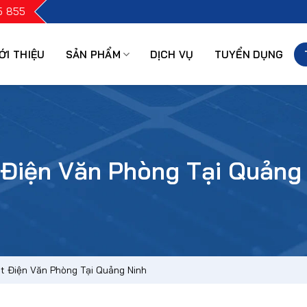
5 855
ỚI THIỆU
SẢN PHẨM
DỊCH VỤ
TUYỂN DỤNG
 Điện Văn Phòng Tại Quảng
t Điện Văn Phòng Tại Quảng Ninh