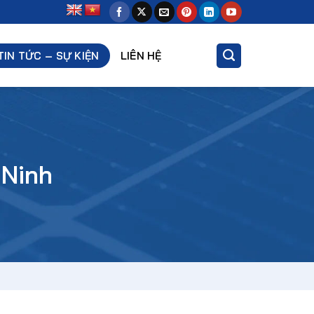
TIN TỨC – SỰ KIỆN
LIÊN HỆ
 Ninh