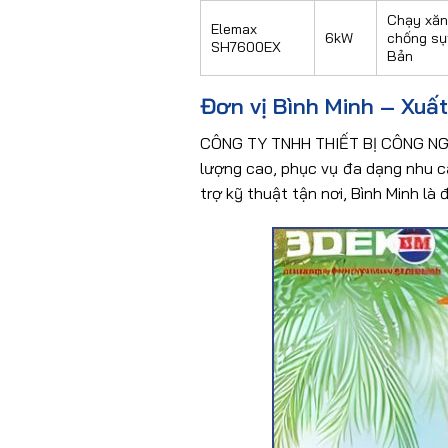
Chạy xăn
Elemax
6kW
chống sụ
SH7600EX
Bản
Đơn vị Bình Minh – Xuất
CÔNG TY TNHH THIẾT BỊ CÔNG NGHỆ
lượng cao, phục vụ đa dạng nhu c
trợ kỹ thuật tận nơi, Bình Minh là