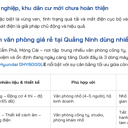
 nghiệp, khu dân cư mới chưa hoàn thiện
ặc biệt là vùng ven, tình trạng quá tải và mất điện cục bộ 
t điện là giải pháp chủ động và hiệu quả.
n văn phòng giá rẻ tại Quảng Ninh dùng nhi
Cẩm Phả, Móng Cái – nơi tập trung nhiều văn phòng công ty,
t kiệm và ổn định đang ngày càng tăng. Dưới đây là 3 dòng má
Hyundai DHY6000L
E
nổi bật với sự cân bằng tối ưu giữa côn
nhiên liệu & thiết kế
Phù hợp với
g – Động cơ 4 thì – độ
Văn phòng nhỏ (4–5 người), hộ
Nhỏ 
(<65 dB)
kinh doanh
gian 
Tiết
 – Thiết kế cách âm –
Văn phòng công ty, studio,
hành
g điện
phòng khám nhỏ
làm 