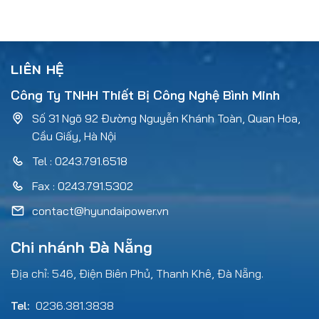
LIÊN HỆ
Công Ty TNHH Thiết Bị Công Nghệ Bình Minh
Số 31 Ngõ 92 Đường Nguyễn Khánh Toàn, Quan Hoa,
Cầu Giấy, Hà Nội
Tel : 0243.791.6518
Fax : 0243.791.5302
contact@hyundaipower.vn
Chi nhánh Đà Nẵng
Địa chỉ: 546, Điện Biên Phủ, Thanh Khê, Đà Nẵng.
Tel:
0236.381.3838