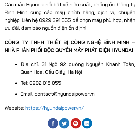
Các mẫu Hyundai nổi bật về hiệu suất, chống ồn. Công ty
Bình Minh cung cấp máy chính hãng, dịch vụ chuyên
nghiệp. Liên hệ 0929 391 555 để chọn máy phù hợp, nhận
ưu đãi, đảm bảo nguồn điện ổn định!
CÔNG TY TNHH THIẾT BỊ CÔNG NGHỆ BÌNH MINH –
NHÀ PHÂN PHỐI ĐỘC QUYỀN MÁY PHÁT ĐIỆN HYUNDAI
Địa chỉ: 31 Ngõ 92 đường Nguyễn Khánh Toàn,
Quan Hoa, Cầu Giấy, Hà Nội
Tel: 0982 815 855
Email: contact@hyundaipower.vn
Website:
https://hyundaipower.vn/