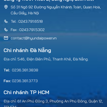
Số 31 Ngõ 92 Đường Nguyễn Khánh Toàn, Quan Hoa,
Cầu Giấy, Hà Nội
Tel : 0243.791.6518
Fax : 0243.791.5302
contact@hyundaipower.vn
Chi nhánh Đà Nẵng
Địa chỉ: 546, Điện Biên Phủ, Thanh Khê, Đà Nẵng.
Tel:
0236.381.3838
Fax:
0236.381.3773
Chi nhánh TP HCM
Địa chỉ: 61 An Phú Đông 3, Phường An Phú Đông, Quận 12,