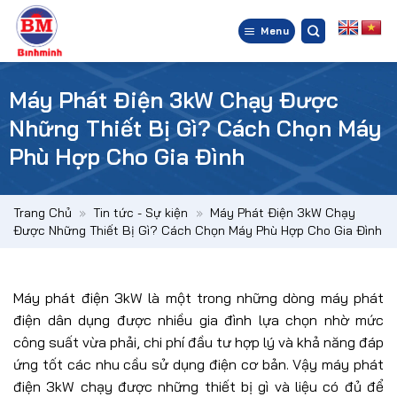
Bỏ
qua
Menu
nội
dung
Máy Phát Điện 3kW Chạy Được
Những Thiết Bị Gì? Cách Chọn Máy
Phù Hợp Cho Gia Đình
Trang Chủ
»
Tin tức - Sự kiện
»
Máy Phát Điện 3kW Chạy
Được Những Thiết Bị Gì? Cách Chọn Máy Phù Hợp Cho Gia Đình
Máy phát điện 3kW là một trong những dòng máy phát
điện dân dụng được nhiều gia đình lựa chọn nhờ mức
công suất vừa phải, chi phí đầu tư hợp lý và khả năng đáp
ứng tốt các nhu cầu sử dụng điện cơ bản. Vậy máy phát
điện 3kW chạy được những thiết bị gì và liệu có đủ để