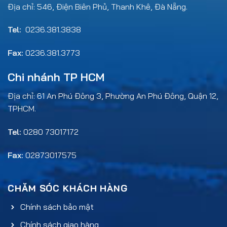
Địa chỉ: 546, Điện Biên Phủ, Thanh Khê, Đà Nẵng.
Tel:
0236.381.3838
Fax:
0236.381.3773
Chi nhánh TP HCM
Địa chỉ: 61 An Phú Đông 3, Phường An Phú Đông, Quận 12,
TPHCM.
Tel:
0280 73017172
Fax:
02873017575
CHĂM SÓC KHÁCH HÀNG
Chính sách bảo mật
Chính sách giao hàng