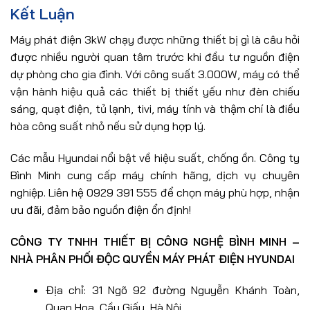
Kết Luận
Máy phát điện 3kW chạy được những thiết bị gì là câu hỏi
được nhiều người quan tâm trước khi đầu tư nguồn điện
dự phòng cho gia đình. Với công suất 3.000W, máy có thể
vận hành hiệu quả các thiết bị thiết yếu như đèn chiếu
sáng, quạt điện, tủ lạnh, tivi, máy tính và thậm chí là điều
hòa công suất nhỏ nếu sử dụng hợp lý.
Các mẫu Hyundai nổi bật về hiệu suất, chống ồn. Công ty
Bình Minh cung cấp máy chính hãng, dịch vụ chuyên
nghiệp. Liên hệ 0929 391 555 để chọn máy phù hợp, nhận
ưu đãi, đảm bảo nguồn điện ổn định!
CÔNG TY TNHH THIẾT BỊ CÔNG NGHỆ BÌNH MINH –
NHÀ PHÂN PHỐI ĐỘC QUYỀN MÁY PHÁT ĐIỆN HYUNDAI
Địa chỉ: 31 Ngõ 92 đường Nguyễn Khánh Toàn,
Quan Hoa, Cầu Giấy, Hà Nội