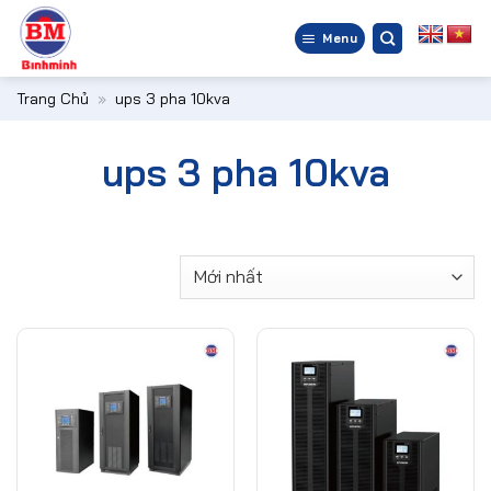
Bỏ
qua
Menu
nội
dung
Trang Chủ
»
ups 3 pha 10kva
ups 3 pha 10kva