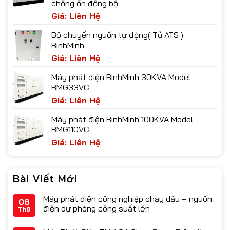
chống ồn đồng bộ
Giá: Liên Hệ
Bộ chuyển nguồn tự động( Tủ ATS )
BinhMinh
Giá: Liên Hệ
Máy phát điện BinhMinh 30KVA Model
BMG33VC
Giá: Liên Hệ
Máy phát điện BinhMinh 100KVA Model
BMG110VC
Giá: Liên Hệ
Bài Viết Mới
Máy phát điện công nghiệp chạy dầu – nguồn
08
điện dự phòng công suất lớn
Th8