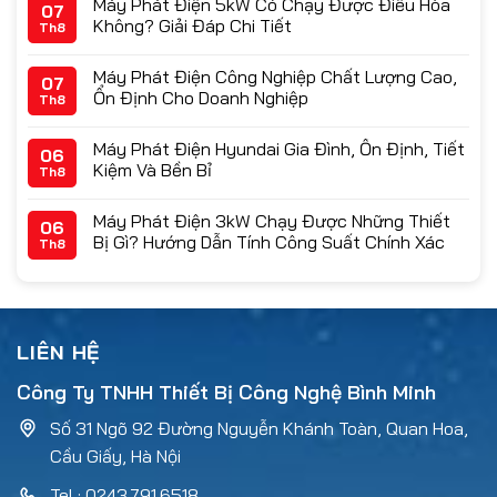
Máy Phát Điện 5kW Có Chạy Được Điều Hòa
07
Không? Giải Đáp Chi Tiết
Th8
Máy Phát Điện Công Nghiệp Chất Lượng Cao,
07
Ổn Định Cho Doanh Nghiệp
Th8
Máy Phát Điện Hyundai Gia Đình, Ổn Định, Tiết
06
Kiệm Và Bền Bỉ
Th8
Máy Phát Điện 3kW Chạy Được Những Thiết
06
Bị Gì? Hướng Dẫn Tính Công Suất Chính Xác
Th8
LIÊN HỆ
Công Ty TNHH Thiết Bị Công Nghệ Bình Minh
Số 31 Ngõ 92 Đường Nguyễn Khánh Toàn, Quan Hoa,
Cầu Giấy, Hà Nội
Tel : 0243.791.6518