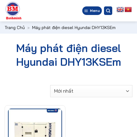
Bỏ
qua
Menu
nội
dung
Trang Chủ
»
Máy phát điện diesel Hyundai DHY13KSEm
Máy phát điện diesel
Hyundai DHY13KSEm