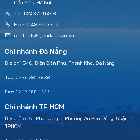
Cầu Giấy, Hà Nội
Tel : 0243.791.6518
Fax : 0243.791.5302
contact@hyundaipower.vn
Chi nhánh Đà Nẵng
Địa chỉ: 546, Điện Biên Phủ, Thanh Khê, Đà Nẵng.
Tel:
0236.381.3838
Fax:
0236.381.3773
Chi nhánh TP HCM
Địa chỉ: 61 An Phú Đông 3, Phường An Phú Đông, Quận 12,
TPHCM.