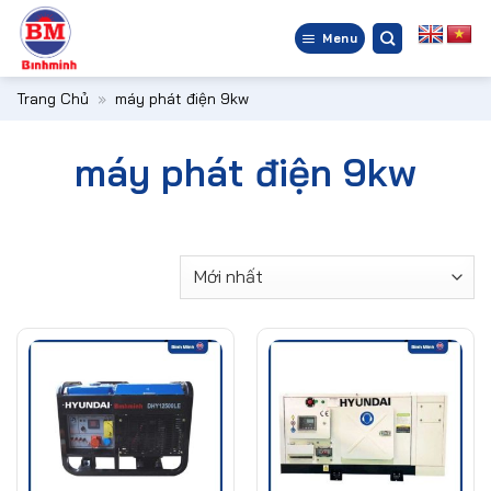
Bỏ
qua
Menu
nội
dung
Trang Chủ
»
máy phát điện 9kw
máy phát điện 9kw