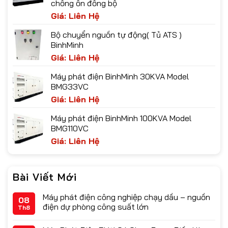
chống ồn đồng bộ
Giá: Liên Hệ
Bộ chuyển nguồn tự động( Tủ ATS )
BinhMinh
Giá: Liên Hệ
Máy phát điện BinhMinh 30KVA Model
BMG33VC
Giá: Liên Hệ
Máy phát điện BinhMinh 100KVA Model
BMG110VC
Giá: Liên Hệ
Bài Viết Mới
Máy phát điện công nghiệp chạy dầu – nguồn
08
điện dự phòng công suất lớn
Th8