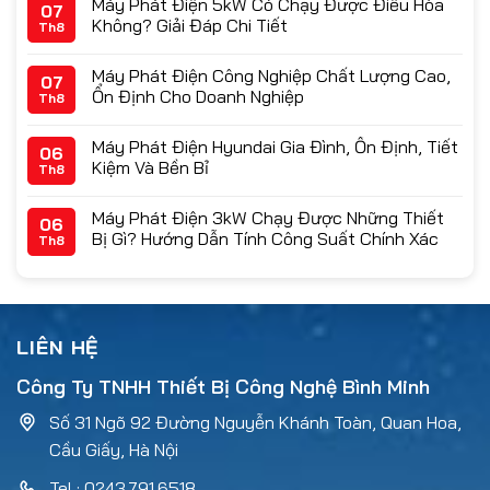
Máy Phát Điện 5kW Có Chạy Được Điều Hòa
07
Không? Giải Đáp Chi Tiết
Th8
Máy Phát Điện Công Nghiệp Chất Lượng Cao,
07
Ổn Định Cho Doanh Nghiệp
Th8
Máy Phát Điện Hyundai Gia Đình, Ổn Định, Tiết
06
Kiệm Và Bền Bỉ
Th8
Máy Phát Điện 3kW Chạy Được Những Thiết
06
Bị Gì? Hướng Dẫn Tính Công Suất Chính Xác
Th8
LIÊN HỆ
Công Ty TNHH Thiết Bị Công Nghệ Bình Minh
Số 31 Ngõ 92 Đường Nguyễn Khánh Toàn, Quan Hoa,
Cầu Giấy, Hà Nội
Tel : 0243.791.6518