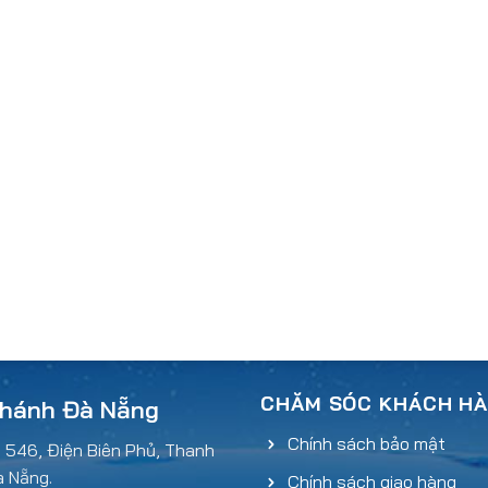
CHĂM SÓC KHÁCH H
nhánh Đà Nẵng
Chính sách bảo mật
: 546, Điện Biên Phủ, Thanh
à Nẵng.
Chính sách giao hàng