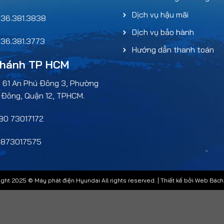
Dịch vụ hậu mãi
36.381.3838
Dịch vụ bảo hành
36.381.3773
Hướng dẫn thanh toán
nhánh TP HCM
: 61 An Phú Đông 3, Phường
 Đông, Quận 12, TPHCM.
0 73017172
873017575
ght 2025 © Máy phát điện Hyundai All rights reserved. | Thiết kế bởi
Web Bách