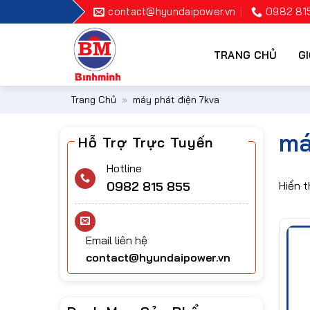
Bỏ
contact@hyundaipower.vn
0982 81
qua
nội
TRANG CHỦ
GI
dung
Trang Chủ
»
máy phát điện 7kva
má
Hỗ Trợ Trực Tuyến
Hotline
0982 815 855
Hiển t
Email liên hệ
contact@hyundaipower.vn