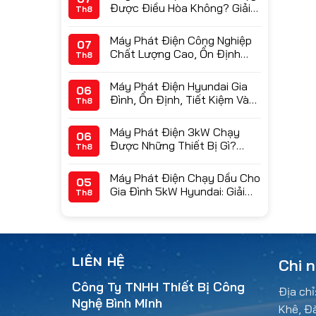
Được Điều Hòa Không? Giải
Th8
Đáp Chi Tiết
Máy Phát Điện Công Nghiệp
07
Chất Lượng Cao, Ổn Định
Th8
Cho Doanh Nghiệp
Máy Phát Điện Hyundai Gia
06
Đình, Ổn Định, Tiết Kiệm Và
Th8
Bền Bỉ
Máy Phát Điện 3kW Chạy
06
Được Những Thiết Bị Gì?
Th8
Hướng Dẫn Tính Công Suất
Chính Xác
Máy Phát Điện Chạy Dầu Cho
05
Gia Đình 5kW Hyundai: Giải
Th8
Pháp Nguồn Điện Dự Phòng
Tối Ưu & Bảng Giá 2026
LIÊN HỆ
Chi 
Công Ty TNHH Thiết Bị Công
Địa chỉ
Nghệ Bình Minh
Khê, Đ