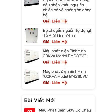
dầu nhập khẩu nguyên
chiếc có vỏ chống ồn đồng
bộ
Giá: Liên Hệ
Bộ chuyển nguồn tự động(
Tủ ATS ) BinhMinh
Giá: Liên Hệ
Máy phát điện BinhMinh
30KVA Model BMG33VC
Giá: Liên Hệ
Máy phát điện BinhMinh
100KVA Model BMG110VC
Giá: Liên Hệ
Bài Viết Mới
Máy Phát Điện 5kW Có Chạy
07