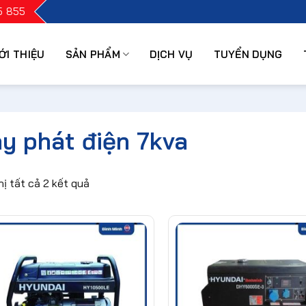
5 855
ỚI THIỆU
SẢN PHẨM
DỊCH VỤ
TUYỂN DỤNG
y phát điện 7kva
hị tất cả 2 kết quả