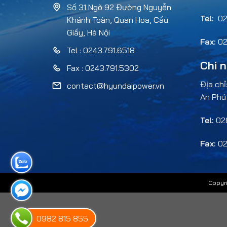
Số 31 Ngõ 92 Đường Nguyễn
Tel:
02
Khánh Toàn, Quan Hoa, Cầu
Giấy, Hà Nội
Fax:
02
Tel : 0243.791.6518
Chi 
Fax : 0243.791.5302
Địa chỉ
contact@hyundaipower.vn
An Phú
Tel:
028
Fax:
02
Copyri
0982 815 855