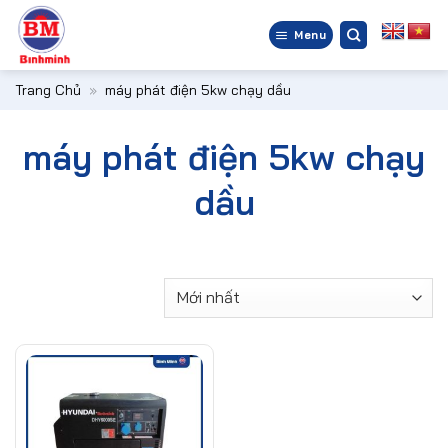
Bỏ
qua
Menu
nội
dung
Trang Chủ
»
máy phát điện 5kw chạy dầu
máy phát điện 5kw chạy
dầu