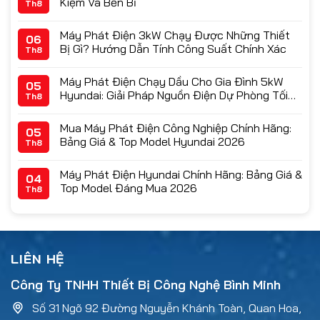
Kiệm Và Bền Bỉ
Th8
Máy Phát Điện 3kW Chạy Được Những Thiết
06
Bị Gì? Hướng Dẫn Tính Công Suất Chính Xác
Th8
Máy Phát Điện Chạy Dầu Cho Gia Đình 5kW
05
Hyundai: Giải Pháp Nguồn Điện Dự Phòng Tối
Th8
Ưu & Bảng Giá 2026
Mua Máy Phát Điện Công Nghiệp Chính Hãng:
05
Bảng Giá & Top Model Hyundai 2026
Th8
Máy Phát Điện Hyundai Chính Hãng: Bảng Giá &
04
Top Model Đáng Mua 2026
Th8
LIÊN HỆ
Công Ty TNHH Thiết Bị Công Nghệ Bình Minh
Số 31 Ngõ 92 Đường Nguyễn Khánh Toàn, Quan Hoa,