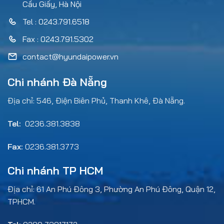
Cầu Giấy, Hà Nội
Tel : 0243.791.6518
Fax : 0243.791.5302
contact@hyundaipower.vn
Chi nhánh Đà Nẵng
Địa chỉ: 546, Điện Biên Phủ, Thanh Khê, Đà Nẵng.
Tel:
0236.381.3838
Fax:
0236.381.3773
Chi nhánh TP HCM
Địa chỉ: 61 An Phú Đông 3, Phường An Phú Đông, Quận 12,
TPHCM.