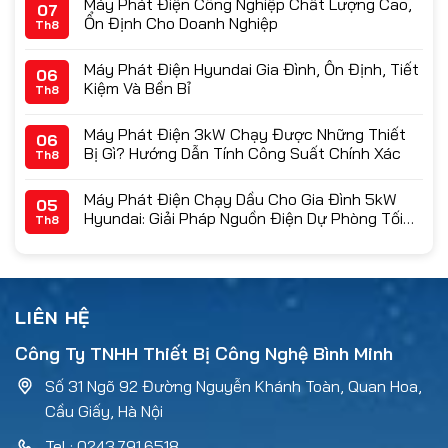
Máy Phát Điện Công Nghiệp Chất Lượng Cao,
07
Ổn Định Cho Doanh Nghiệp
Th8
Máy Phát Điện Hyundai Gia Đình, Ổn Định, Tiết
06
Kiệm Và Bền Bỉ
Th8
Máy Phát Điện 3kW Chạy Được Những Thiết
06
Bị Gì? Hướng Dẫn Tính Công Suất Chính Xác
Th8
Máy Phát Điện Chạy Dầu Cho Gia Đình 5kW
05
Hyundai: Giải Pháp Nguồn Điện Dự Phòng Tối
Th8
Ưu & Bảng Giá 2026
LIÊN HỆ
Công Ty TNHH Thiết Bị Công Nghệ Bình Minh
Số 31 Ngõ 92 Đường Nguyễn Khánh Toàn, Quan Hoa,
Cầu Giấy, Hà Nội
Tel : 0243.791.6518