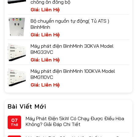
chống ồn đồng bộ
Giá: Liên Hệ
Bộ chuyển nguồn tự động( Tủ ATS )
BinhMinh
Giá: Liên Hệ
Máy phát điện BinhMinh 30KVA Model
BMG33VC
Giá: Liên Hệ
Máy phát điện BinhMinh 100KVA Model
BMG110VC
Giá: Liên Hệ
Bài Viết Mới
Máy Phát Điện 5kW Có Chạy Được Điều Hòa
07
Không? Giải Đáp Chi Tiết
Th8