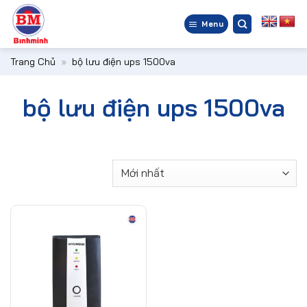
Bỏ
qua
Menu
nội
dung
Trang Chủ
»
bộ lưu điện ups 1500va
bộ lưu điện ups 1500va