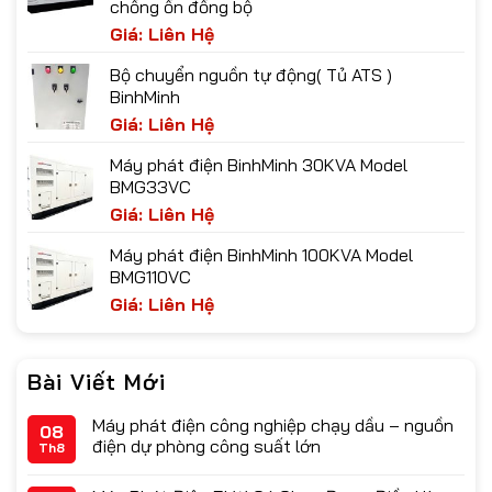
chống ồn đồng bộ
Giá: Liên Hệ
Bộ chuyển nguồn tự động( Tủ ATS )
BinhMinh
Giá: Liên Hệ
Máy phát điện BinhMinh 30KVA Model
BMG33VC
Giá: Liên Hệ
Máy phát điện BinhMinh 100KVA Model
BMG110VC
Giá: Liên Hệ
Bài Viết Mới
Máy phát điện công nghiệp chạy dầu – nguồn
08
điện dự phòng công suất lớn
Th8