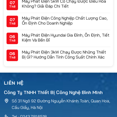
Máy Phát Điện 5kW Có Chạy Được Điều Hòa
07
Không? Giải Đáp Chi Tiết
Th8
Máy Phát Điện Công Nghiệp Chất Lượng Cao,
07
Ổn Định Cho Doanh Nghiệp
Th8
Máy Phát Điện Hyundai Gia Đình, Ổn Định, Tiết
06
Kiệm Và Bền Bỉ
Th8
Máy Phát Điện 3kW Chạy Được Những Thiết
06
Bị Gì? Hướng Dẫn Tính Công Suất Chính Xác
Th8
LIÊN HỆ
Công Ty TNHH Thiết Bị Công Nghệ Bình Minh
Số 31 Ngõ 92 Đường Nguyễn Khánh Toàn, Quan Hoa,
Cầu Giấy, Hà Nội
Tel : 0243.791.6518