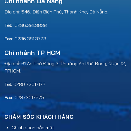
Chi nhánh Đà Nẵng
Địa chỉ: 546, Điện Biên Phủ, Thanh Khê, Đà Nẵng.
Tel:
0236.381.3838
Fax:
0236.381.3773
Chi nhánh TP HCM
Địa chỉ: 61 An Phú Đông 3, Phường An Phú Đông, Quận 12,
TPHCM.
Tel:
0280 73017172
Fax:
02873017575
CHĂM SÓC KHÁCH HÀNG
Chính sách bảo mật