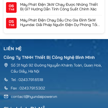
Máy Phát Điện 3kW Chạy Được Những Thiết
06
Bị Gì? Hướng Dẫn Tính Công Suất Chính Xác
Th8
Máy Phát Điện Chạy Dầu Cho Gia Đình 5kW
05
Hyundai: Giải Pháp Nguồn Điện Dự Phòng Tối
Th8
Ưu & Bảng Giá 2026
LIÊN HỆ
Công Ty TNHH Thiết Bị Công Nghệ Bình Minh
Số 31 Ngõ 92 Đường Nguyễn Khánh Toàn, Quan Hoa,
Cầu Giấy, Hà Nội
Tel : 0243.791.6518
Fax : 0243.791.5302
contact@hyundaipower.vn