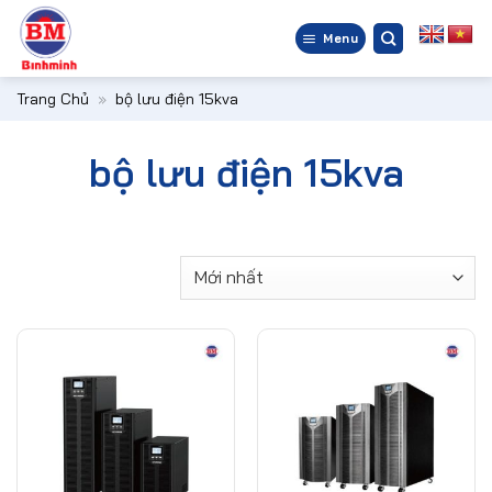
Bỏ
qua
Menu
nội
dung
Trang Chủ
»
bộ lưu điện 15kva
bộ lưu điện 15kva