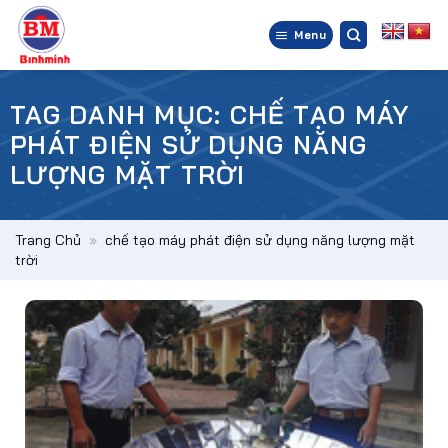
Bỏ
qua
Menu
nội
dung
TAG DANH MỤC:
CHẾ TẠO MÁY
PHÁT ĐIỆN SỬ DỤNG NĂNG
LƯỢNG MẶT TRỜI
Trang Chủ
»
chế tạo máy phát điện sử dụng năng lượng mặt
trời