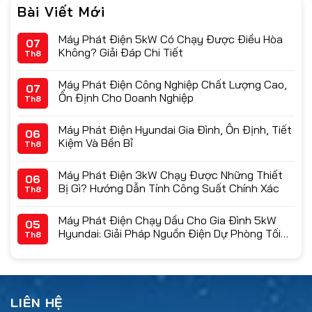
Bài Viết Mới
Máy Phát Điện 5kW Có Chạy Được Điều Hòa
07
Không? Giải Đáp Chi Tiết
Th8
Máy Phát Điện Công Nghiệp Chất Lượng Cao,
07
Ổn Định Cho Doanh Nghiệp
Th8
Máy Phát Điện Hyundai Gia Đình, Ổn Định, Tiết
06
Kiệm Và Bền Bỉ
Th8
Máy Phát Điện 3kW Chạy Được Những Thiết
06
Bị Gì? Hướng Dẫn Tính Công Suất Chính Xác
Th8
Máy Phát Điện Chạy Dầu Cho Gia Đình 5kW
05
Hyundai: Giải Pháp Nguồn Điện Dự Phòng Tối
Th8
Ưu & Bảng Giá 2026
LIÊN HỆ