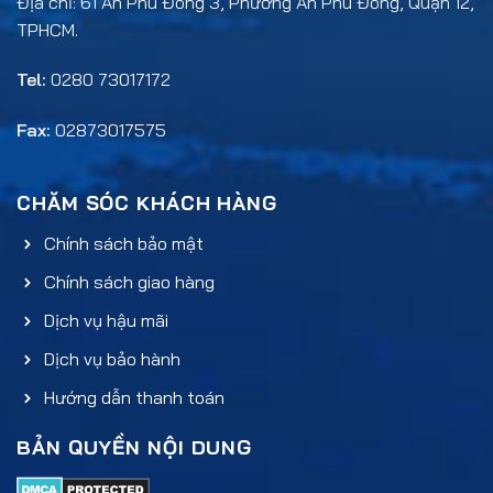
Địa chỉ: 61 An Phú Đông 3, Phường An Phú Đông, Quận 12,
TPHCM.
Tel:
0280 73017172
Fax:
02873017575
CHĂM SÓC KHÁCH HÀNG
Chính sách bảo mật
Chính sách giao hàng
Dịch vụ hậu mãi
Dịch vụ bảo hành
Hướng dẫn thanh toán
BẢN QUYỀN NỘI DUNG