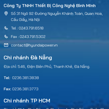
Công Ty TNHH Thiết Bị Công Nghệ Bình Minh
Số 31 Ngõ 92 Đường Nguyễn Khánh Toàn, Quan Hoa,
Cầu Giấy, Hà Nội
Tel : 0243.791.6518
Fax : 0243.791.5302
contact@hyundaipower.vn
Chi nhánh Đà Nẵng
Địa chỉ: 546, Điện Biên Phủ, Thanh Khê, Đà Nẵng.
Tel:
0236.381.3838
Fax:
0236.381.3773
Chi nhánh TP HCM